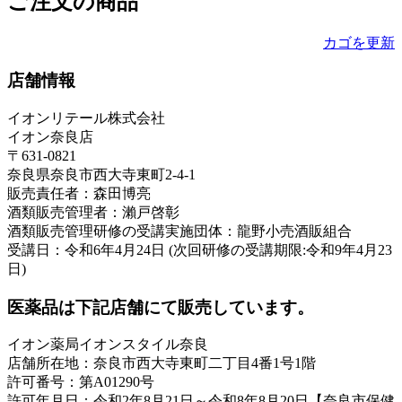
ご注文の商品
カゴを更新
店舗情報
イオンリテール株式会社
イオン奈良店
〒631-0821
奈良県奈良市西大寺東町2-4-1
販売責任者：森田博亮
酒類販売管理者：瀨戸啓彰
酒類販売管理研修の受講実施団体：龍野小売酒販組合
受講日：令和6年4月24日 (次回研修の受講期限:令和9年4月23
日)
医薬品は下記店舗にて販売しています。
イオン薬局イオンスタイル奈良
店舗所在地：奈良市西大寺東町二丁目4番1号1階
許可番号：第A01290号
許可年月日：令和2年8月21日～令和8年8月20日【奈良市保健