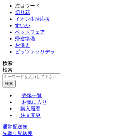
注目ワード
切り花
イオン生活応援
すいか
ペットフェア
帰省準備
お供え
ピッツァソリデラ
検索
検索
検索
売場一覧
お気に入り
購入履歴
注文変更
通常配送便
先取り配送便