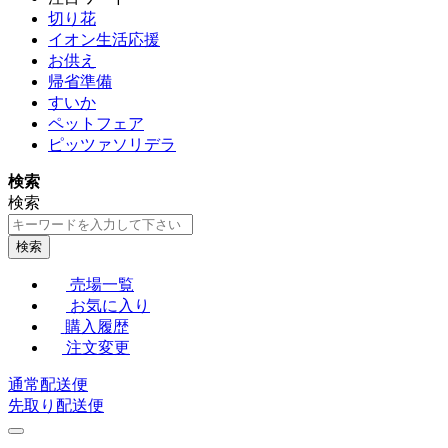
切り花
イオン生活応援
お供え
帰省準備
すいか
ペットフェア
ピッツァソリデラ
検索
検索
検索
売場一覧
お気に入り
購入履歴
注文変更
通常配送便
先取り配送便