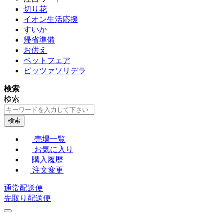
切り花
イオン生活応援
すいか
帰省準備
お供え
ペットフェア
ピッツァソリデラ
検索
検索
検索
売場一覧
お気に入り
購入履歴
注文変更
通常配送便
先取り配送便