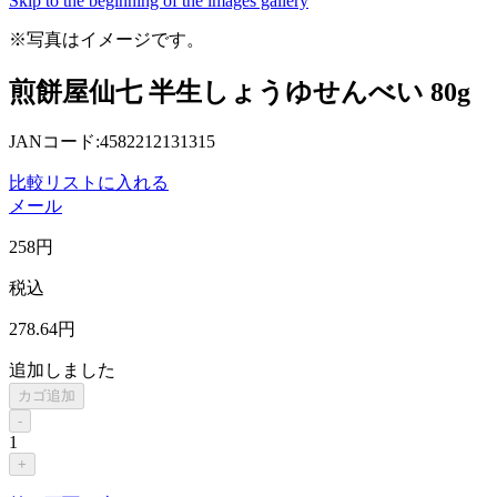
Skip to the beginning of the images gallery
※写真はイメージです。
煎餅屋仙七 半生しょうゆせんべい 80g
JANコード:4582212131315
比較リストに入れる
メール
258
円
税込
278
.64
円
追加しました
カゴ追加
-
1
+