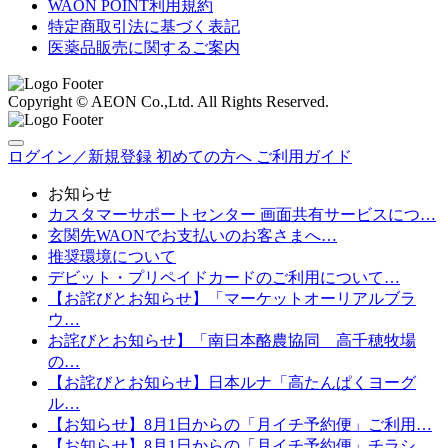
WAON POINT利用規約
特定商取引法に基づく表記
医薬品販売に関するご案内
Copyright © AEON Co.,Ltd. All Rights Reserved.
ログイン／新規登録
初めての方へ
ご利用ガイド
お知らせ
カスタマーサポートセンター 画面共有サービスにつ…
玄関先WAONでお支払いのお客さまへ…
推奨環境について
デビット・プリペイドカードのご利用について…
【お詫びとお知らせ】「マーケットオーリアルブラ
ウ…
お詫びとお知らせ】「南日本酪農協同 高千穂牧場
の…
【お詫びとお知らせ】日本ルナ「高たんぱくヨーグ
ル…
【お知らせ】8月1日からの「月イチ予約便」ご利用…
【お知らせ】8月1日からの「月イチ予約便」チラシ…