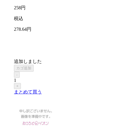
258
円
税込
278
.64
円
追加しました
カゴ追加
-
1
+
まとめて買う