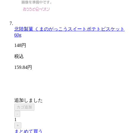
北陸製菓 くまのがっこうスイートポテトビスケット
60g
148
円
税込
159
.84
円
追加しました
カゴ追加
-
1
+
まとめて買う