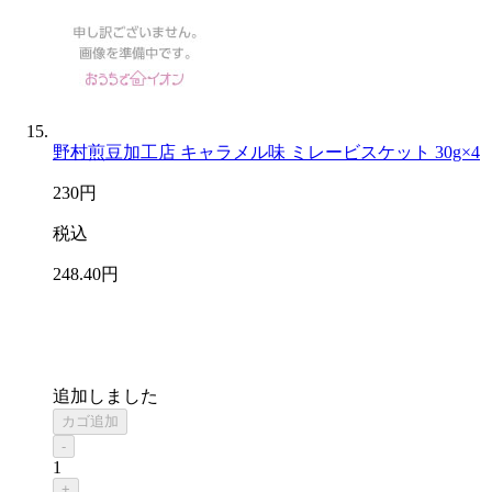
野村煎豆加工店 キャラメル味 ミレービスケット 30g×4
230
円
税込
248
.40
円
追加しました
カゴ追加
-
1
+