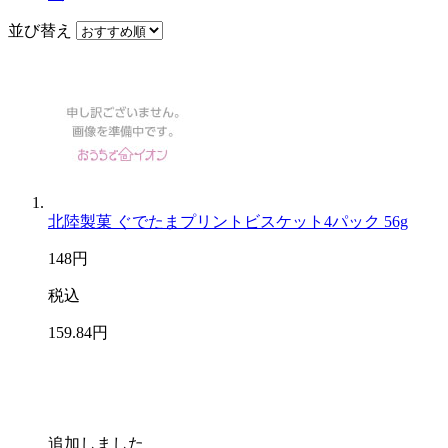
並び替え
北陸製菓 ぐでたまプリントビスケット4パック 56g
148
円
税込
159
.84
円
追加しました