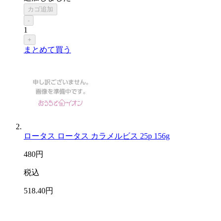
カゴ追加
-
1
+
まとめて買う
ロータス ロータス カラメルビス 25p 156g
480
円
税込
518
.40
円