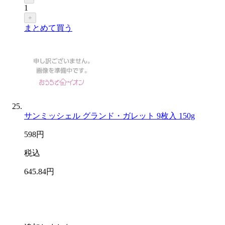
1
+
まとめて買う
サンミッシェル グランド・ガレット 9枚入 150g
598
円
税込
645
.84
円