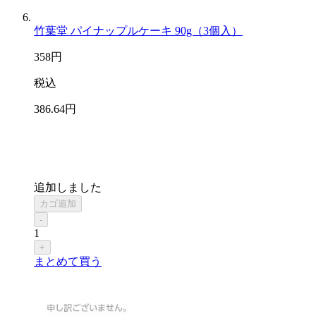
竹葉堂 パイナップルケーキ 90g（3個入）
358
円
税込
386
.64
円
追加しました
カゴ追加
-
1
+
まとめて買う