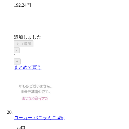
192
.24
円
追加しました
カゴ追加
-
1
+
まとめて買う
ローカー バニラミニ 45g
178
円