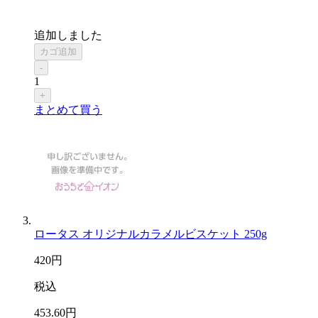
追加しました
カゴ追加
-
1
+
まとめて買う
ロータス オリジナルカラメルビスケット 250g
420
円
税込
453
.60
円