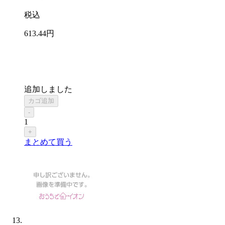
税込
613
.44
円
追加しました
カゴ追加
-
1
+
まとめて買う