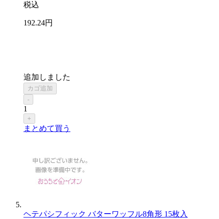
税込
192
.24
円
追加しました
カゴ追加
-
1
+
まとめて買う
ヘテパシフィック バターワッフル8角形 15枚入