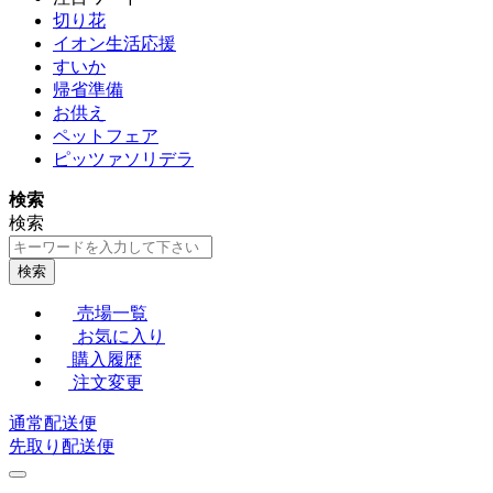
切り花
イオン生活応援
すいか
帰省準備
お供え
ペットフェア
ピッツァソリデラ
検索
検索
検索
売場一覧
お気に入り
購入履歴
注文変更
通常配送便
先取り配送便