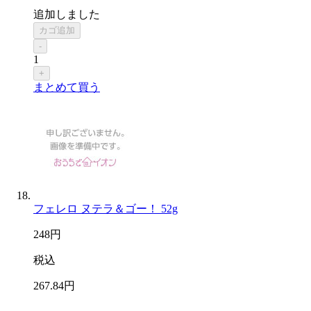
追加しました
カゴ追加
-
1
+
まとめて買う
フェレロ ヌテラ＆ゴー！ 52g
248
円
税込
267
.84
円