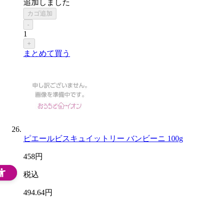
追加しました
カゴ追加
-
1
+
まとめて買う
ピエールビスキュイットリー バンビーニ 100g
458
円
税込
494
.64
円