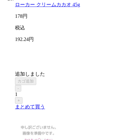
ローカー クリームカカオ 45g
178
円
税込
192
.24
円
追加しました
カゴ追加
-
1
+
まとめて買う