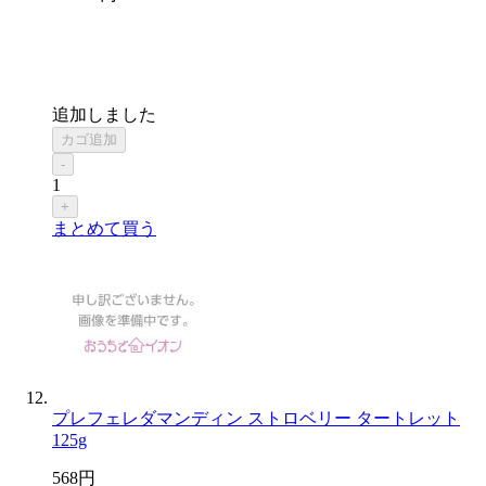
追加しました
カゴ追加
-
1
+
まとめて買う
プレフェレダマンディン ストロベリー タートレット
125g
568
円