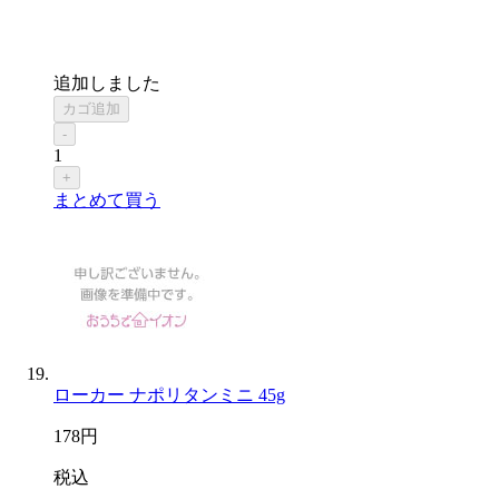
追加しました
カゴ追加
-
1
+
まとめて買う
ローカー ナポリタンミニ 45g
178
円
税込