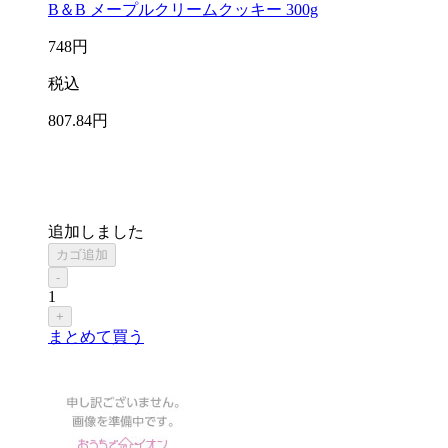
B＆B メープルクリームクッキー 300g
748
円
税込
807
.84
円
追加しました
カゴ追加
-
1
+
まとめて買う