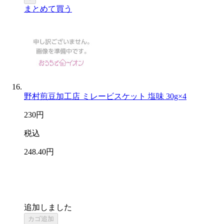
まとめて買う
野村煎豆加工店 ミレービスケット 塩味 30g×4
230
円
税込
248
.40
円
追加しました
カゴ追加