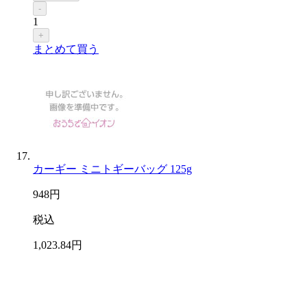
-
1
+
まとめて買う
カーギー ミニトギーバッグ 125g
948
円
税込
1,023
.84
円