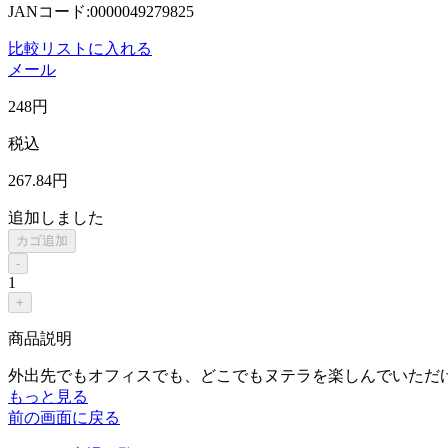
JANコード:0000049279825
比較リストに入れる
メール
248
円
税込
267
.84
円
追加しました
カゴ追加
-
1
+
商品説明
外出先でもオフィスでも、どこでもヌテラを楽しんでいただ
もっと見る
前の画面に戻る