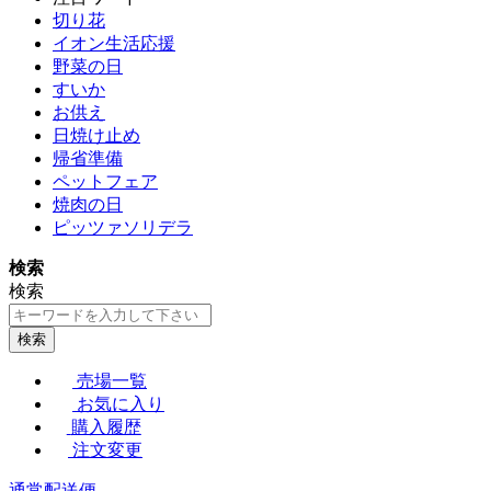
切り花
イオン生活応援
野菜の日
すいか
お供え
日焼け止め
帰省準備
ペットフェア
焼肉の日
ピッツァソリデラ
検索
検索
検索
売場一覧
お気に入り
購入履歴
注文変更
通常配送便