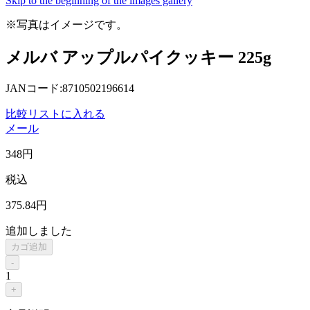
Skip to the beginning of the images gallery
※写真はイメージです。
メルバ アップルパイクッキー 225g
JANコード:8710502196614
比較リストに入れる
メール
348
円
税込
375
.84
円
追加しました
カゴ追加
-
1
+