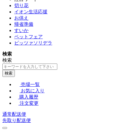
切り花
イオン生活応援
お供え
帰省準備
すいか
ペットフェア
ピッツァソリデラ
検索
検索
検索
売場一覧
お気に入り
購入履歴
注文変更
通常配送便
先取り配送便