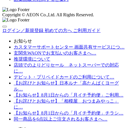
Copyright © AEON Co.,Ltd. All Rights Reserved.
ログイン／新規登録
初めての方へ
ご利用ガイド
お知らせ
カスタマーサポートセンター 画面共有サービスにつ…
玄関先WAONでお支払いのお客さまへ…
推奨環境について
店頭でのよりどりセール ネットスーパーでの対応
に…
デビット・プリペイドカードのご利用について…
【お詫びとお知らせ】日本ルナ「高たんぱくヨーグ
ル…
【お知らせ】8月1日からの「月イチ予約便」ご利用…
【お詫びとお知らせ】「相模屋 おつまみやっこ」
に…
【お知らせ】8月1日からの「月イチ予約便」チラシ…
同一商品を6点以上ご注文されるお客さまへ…