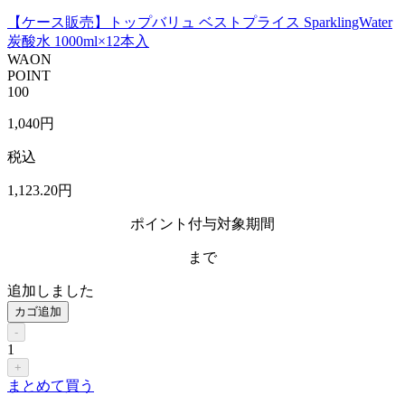
【ケース販売】トップバリュ ベストプライス SparklingWater
炭酸水 1000ml×12本入
WAON
POINT
100
1,040
円
税込
1,123
.20
円
ポイント付与対象期間
まで
追加しました
カゴ追加
-
1
+
まとめて買う