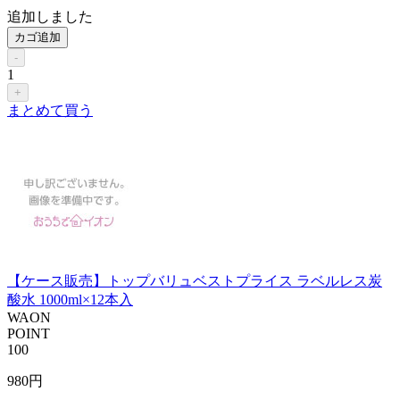
追加しました
カゴ追加
-
1
+
まとめて買う
【ケース販売】トップバリュベストプライス ラベルレス炭
酸水 1000ml×12本入
WAON
POINT
100
980
円