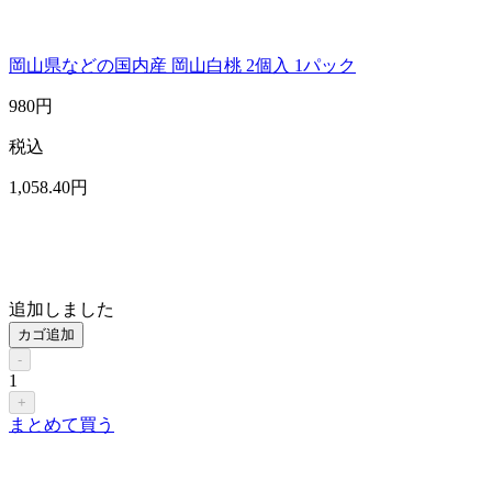
岡山県などの国内産 岡山白桃 2個入 1パック
980
円
税込
1,058
.40
円
追加しました
カゴ追加
-
1
+
まとめて買う