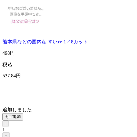
熊本県などの国内産 すいか 1／8カット
498
円
税込
537
.84
円
追加しました
カゴ追加
-
1
+