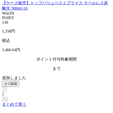
【ケース販売】トップバリュベストプライス ラベルレス炭
酸水 500ml×24
WAON
POINT
130
1,358
円
税込
1,466
.64
円
ポイント付与対象期間
まで
追加しました
カゴ追加
-
1
+
まとめて買う