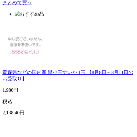
まとめて買う
青森県などの国内産 黒小玉すいか 1玉 【8月8日～8月11日の
お受取り】
1,980
円
税込
2,138
.40
円