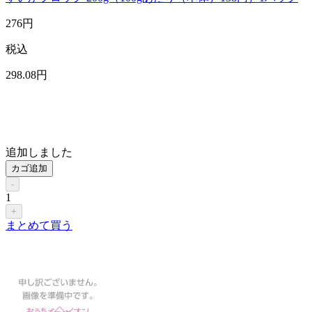
276
円
税込
298
.08
円
追加しました
カゴ追加
-
1
+
まとめて買う