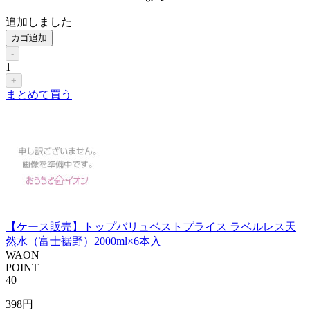
追加しました
カゴ追加
-
1
+
まとめて買う
【ケース販売】トップバリュベストプライス ラベルレス天
然水（富士裾野）2000ml×6本入
WAON
POINT
40
398
円