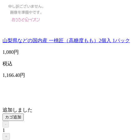
山梨県などの国内産 一桃匠（高糖度もも）2個入 1パック
1,080
円
税込
1,166
.40
円
追加しました
カゴ追加
-
1
+