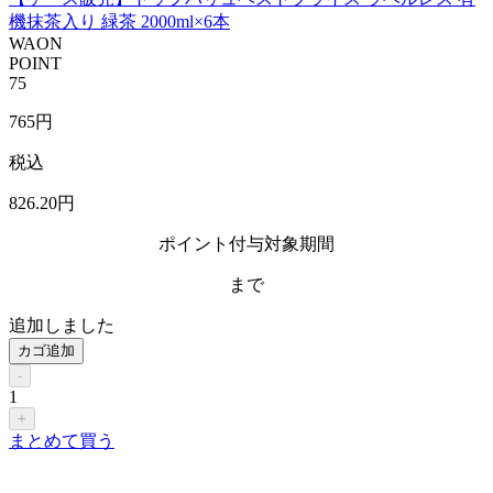
機抹茶入り 緑茶 2000ml×6本
WAON
POINT
75
765
円
税込
826
.20
円
ポイント付与対象期間
まで
追加しました
カゴ追加
-
1
+
まとめて買う