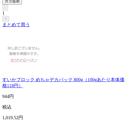
カゴ追加
-
1
+
まとめて買う
すいかブロック めちゃデカパック 800g（100gあたり本体価
格118円）
944
円
税込
1,019
.52
円