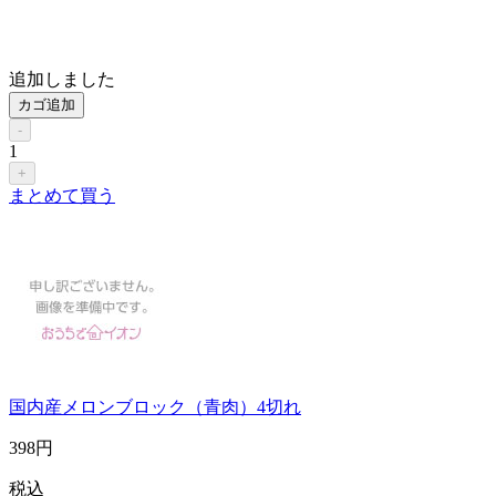
追加しました
カゴ追加
-
1
+
まとめて買う
国内産メロンブロック（青肉）4切れ
398
円
税込