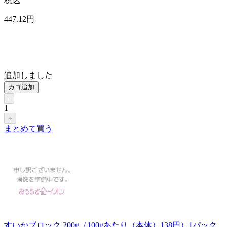
税込
447
.12
円
追加しました
カゴ追加
-
1
+
まとめて買う
すいかブロック 200g（100gあたり（本体）138円）1パック