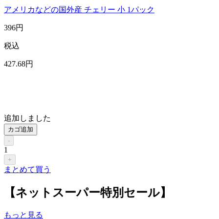
アメリカなどの国外産 チェリー 小 1パック
396
円
税込
427
.68
円
追加しました
カゴ追加
-
1
+
まとめて買う
【ネットスーパー特別セール】
もっと見る