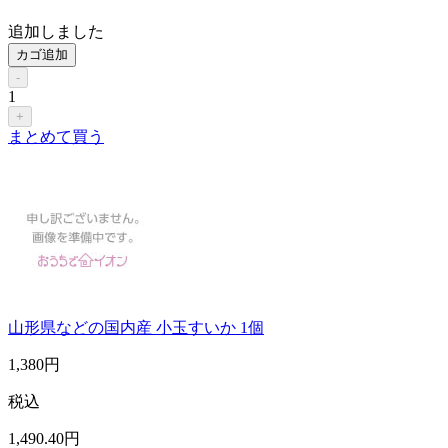
追加しました
カゴ追加
-
1
+
まとめて買う
山形県などの国内産 小玉すいか 1個
1,380
円
税込
1,490
.40
円