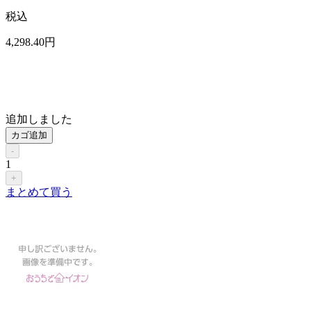
税込
4,298
.40
円
追加しました
カゴ追加
-
1
+
まとめて買う