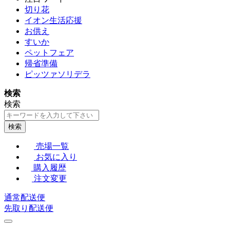
切り花
イオン生活応援
お供え
すいか
ペットフェア
帰省準備
ピッツァソリデラ
検索
検索
検索
売場一覧
お気に入り
購入履歴
注文変更
通常配送便
先取り配送便