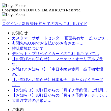
Copyright © AEON Co.,Ltd. All Rights Reserved.
ログイン／新規登録
初めての方へ
ご利用ガイド
お知らせ
カスタマーサポートセンター 画面共有サービスにつ…
玄関先WAONでお支払いのお客さまへ…
推奨環境について
デビット・プリペイドカードのご利用について…
【お詫びとお知らせ】「マーケットオーリアルブラ
ウ…
お詫びとお知らせ】「南日本酪農協同 高千穂牧場
の…
【お詫びとお知らせ】日本ルナ「高たんぱくヨーグ
ル…
【お知らせ】8月1日からの「月イチ予約便」ご利用…
【お知らせ】8月1日からの「月イチ予約便」チラシ…
大量注文時のお願い…
ご案内