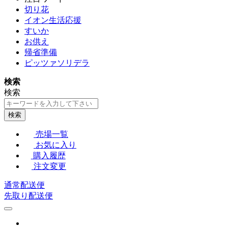
切り花
イオン生活応援
すいか
お供え
帰省準備
ピッツァソリデラ
検索
検索
検索
売場一覧
お気に入り
購入履歴
注文変更
通常配送便
先取り配送便