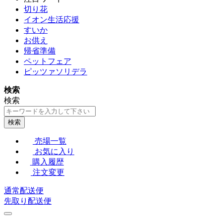
切り花
イオン生活応援
すいか
お供え
帰省準備
ペットフェア
ピッツァソリデラ
検索
検索
検索
売場一覧
お気に入り
購入履歴
注文変更
通常配送便
先取り配送便