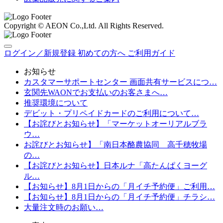
Copyright © AEON Co.,Ltd. All Rights Reserved.
ログイン／新規登録
初めての方へ
ご利用ガイド
お知らせ
カスタマーサポートセンター 画面共有サービスにつ…
玄関先WAONでお支払いのお客さまへ…
推奨環境について
デビット・プリペイドカードのご利用について…
【お詫びとお知らせ】「マーケットオーリアルブラ
ウ…
お詫びとお知らせ】「南日本酪農協同 高千穂牧場
の…
【お詫びとお知らせ】日本ルナ「高たんぱくヨーグ
ル…
【お知らせ】8月1日からの「月イチ予約便」ご利用…
【お知らせ】8月1日からの「月イチ予約便」チラシ…
大量注文時のお願い…