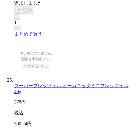
追加しました
カゴ追加
-
1
+
まとめて買う
フーバープレッツェル オーガニックミニプレッツェル
40g
278
円
税込
300
.24
円