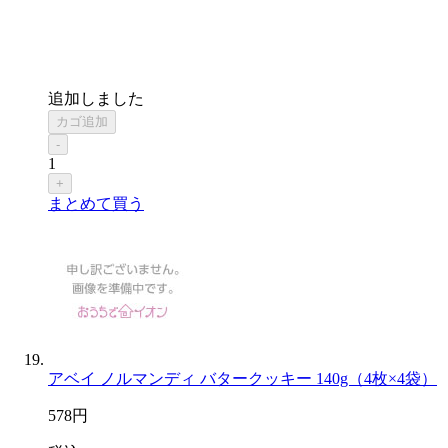
追加しました
カゴ追加
-
1
+
まとめて買う
アベイ ノルマンディ バタークッキー 140g（4枚×4袋）
578
円