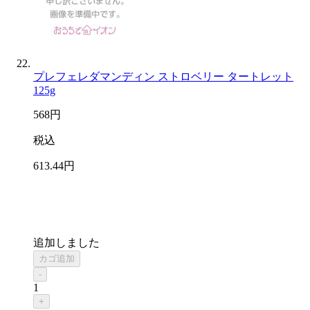
プレフェレダマンディン ストロベリー タートレット
125g
568
円
税込
613
.44
円
追加しました
カゴ追加
-
1
+