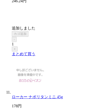
246
.24
円
追加しました
カゴ追加
-
1
+
まとめて買う
ローカー ナポリタンミニ 45g
178
円