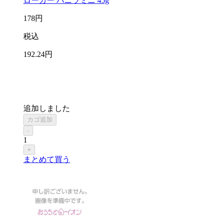
ローカー バニラミニ 45g
178
円
税込
192
.24
円
追加しました
カゴ追加
-
1
+
まとめて買う