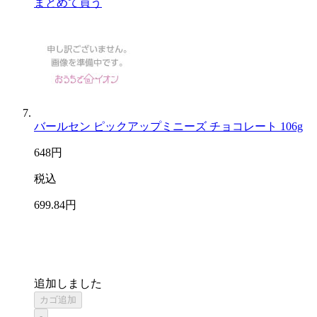
まとめて買う
バールセン ピックアップミニーズ チョコレート 106g
648
円
税込
699
.84
円
追加しました
カゴ追加
-