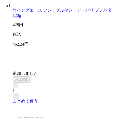
ウイングエース アン・グルマン・ア・パリ プチバター
120g
428
円
税込
462
.24
円
追加しました
カゴ追加
-
1
+
まとめて買う