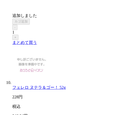
追加しました
カゴ追加
-
1
+
まとめて買う
フェレロ ヌテラ＆ゴー！ 52g
228
円
税込