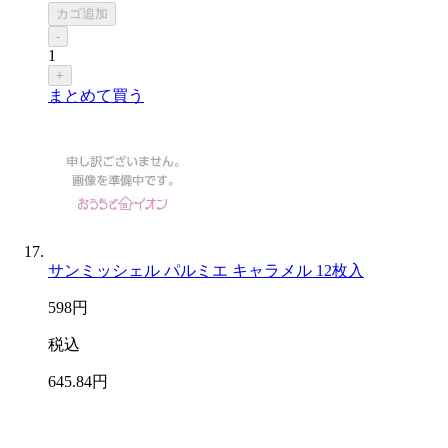
カゴ追加
-
1
+
まとめて買う
サンミッシェル パルミエ キャラメル 12枚入
598
円
税込
645
.84
円