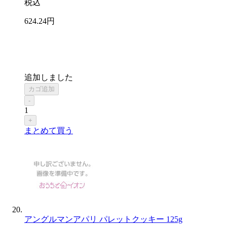
税込
624
.24
円
追加しました
カゴ追加
-
1
+
まとめて買う
アングルマンアパリ パレットクッキー 125g