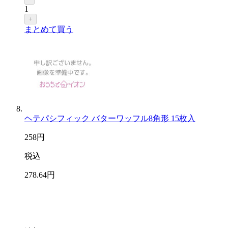
1
+
まとめて買う
ヘテパシフィック バターワッフル8角形 15枚入
258
円
税込
278
.64
円