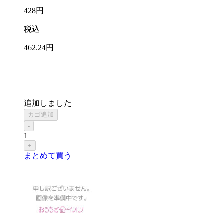
428
円
税込
462
.24
円
追加しました
カゴ追加
-
1
+
まとめて買う