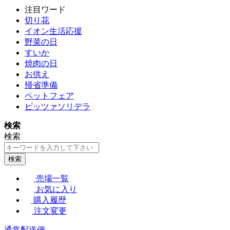
注目ワード
切り花
イオン生活応援
野菜の日
すいか
焼肉の日
お供え
帰省準備
ペットフェア
ピッツァソリデラ
検索
検索
検索
売場一覧
お気に入り
購入履歴
注文変更
通常配送便