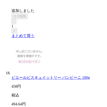
追加しました
カゴ追加
-
1
+
まとめて買う
ピエールビスキュイットリー バンビーニ 100g
458
円
税込
494
.64
円