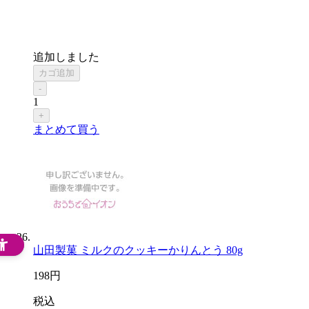
追加しました
カゴ追加
-
1
+
まとめて買う
山田製菓 ミルクのクッキーかりんとう 80g
198
円
税込