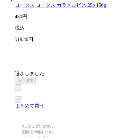
ロータス ロータス カラメルビス 25p 156g
480
円
税込
518
.40
円
追加しました
カゴ追加
-
1
+
まとめて買う