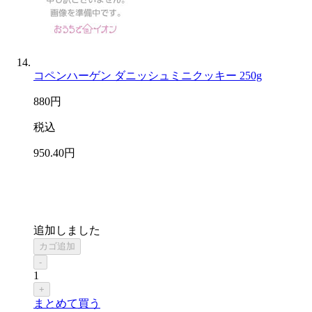
コペンハーゲン ダニッシュミニクッキー 250g
880
円
税込
950
.40
円
追加しました
カゴ追加
-
1
+
まとめて買う