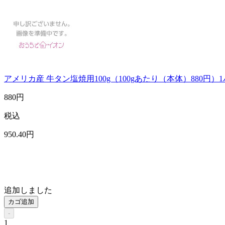
アメリカ産 牛タン塩焼用100g（100gあたり（本体）880円）
880
円
税込
950
.40
円
追加しました
カゴ追加
-
1