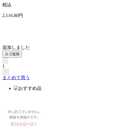
税込
2,116
.80
円
追加しました
カゴ追加
-
1
+
まとめて買う