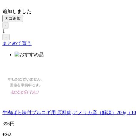
追加しました
カゴ追加
-
1
+
まとめて買う
牛肉ばら味付プルコギ用 原料肉;アメリカ産（解凍）200g（10
396
円
税込