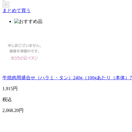
+
まとめて買う
牛焼肉用盛合せ（ハラミ・タン）240g（100gあたり（本体）7
1,915
円
税込
2,068
.20
円