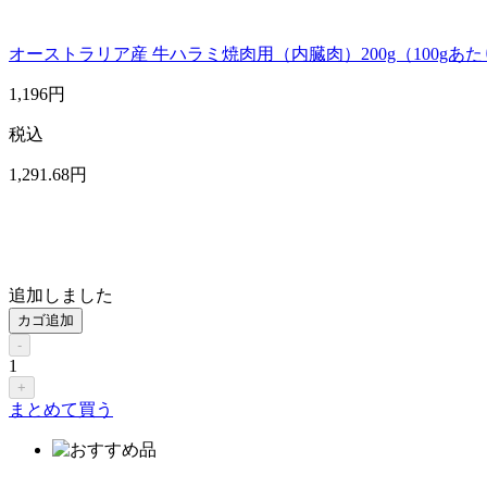
オーストラリア産 牛ハラミ焼肉用（内臓肉）200g（100gあた
1,196
円
税込
1,291
.68
円
追加しました
カゴ追加
-
1
+
まとめて買う