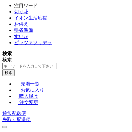
注目ワード
切り花
イオン生活応援
お供え
帰省準備
すいか
ピッツァソリデラ
検索
検索
検索
売場一覧
お気に入り
購入履歴
注文変更
通常配送便
先取り配送便