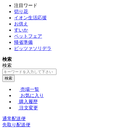
注目ワード
切り花
イオン生活応援
お供え
すいか
ペットフェア
帰省準備
ピッツァソリデラ
検索
検索
検索
売場一覧
お気に入り
購入履歴
注文変更
通常配送便
先取り配送便