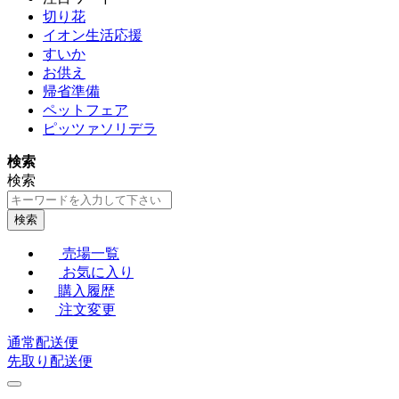
切り花
イオン生活応援
すいか
お供え
帰省準備
ペットフェア
ピッツァソリデラ
検索
検索
検索
売場一覧
お気に入り
購入履歴
注文変更
通常配送便
先取り配送便