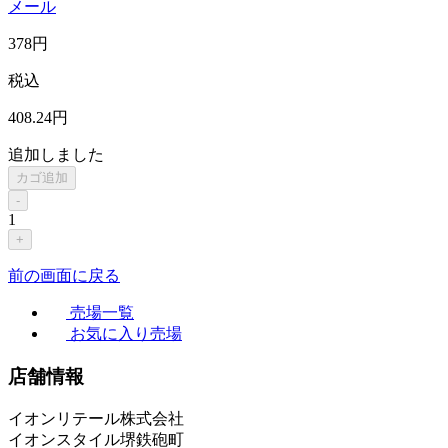
メール
378
円
税込
408
.24
円
追加しました
カゴ追加
-
1
+
前の画面に戻る
売場一覧
お気に入り売場
店舗情報
イオンリテール株式会社
イオンスタイル堺鉄砲町