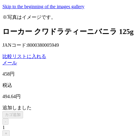
Skip to the beginning of the images gallery
※写真はイメージです。
ローカー クワドラティーニバニラ 125g
JANコード:8000380005949
比較リストに入れる
メール
458
円
税込
494
.64
円
追加しました
カゴ追加
-
1
+