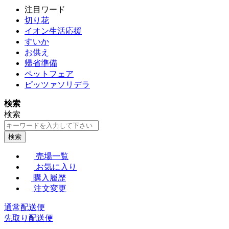
注目ワード
切り花
イオン生活応援
すいか
お供え
帰省準備
ペットフェア
ピッツァソリデラ
検索
検索
検索
売場一覧
お気に入り
購入履歴
注文変更
通常配送便
先取り配送便