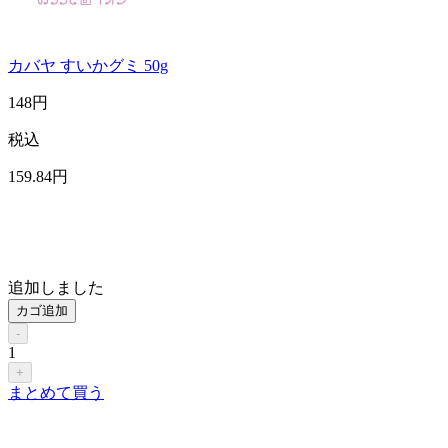
カバヤ すいかグミ 50g
148
円
税込
159
.84
円
追加しました
カゴ追加
-
1
+
まとめて買う