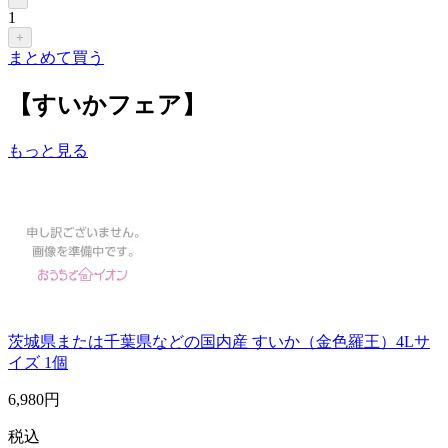
1
+
まとめて買う
【すいかフェア】
もっと見る
茨城県または千葉県などの国内産 すいか（金色羅王）4Lサ
イズ 1個
6,980
円
税込