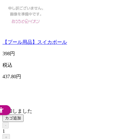
【プール用品】スイカボール
398
円
税込
437
.80
円
追加しました
カゴ追加
-
1
+