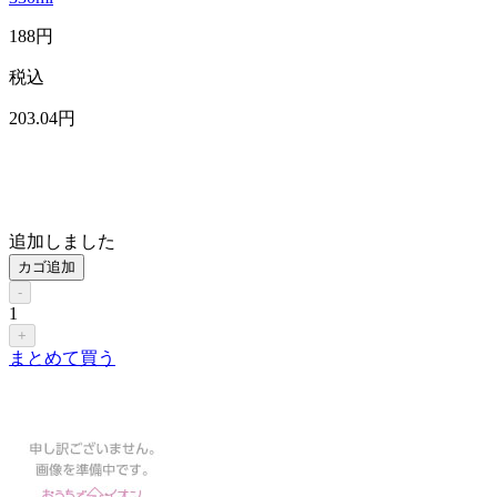
188
円
税込
203
.04
円
追加しました
カゴ追加
-
1
+
まとめて買う