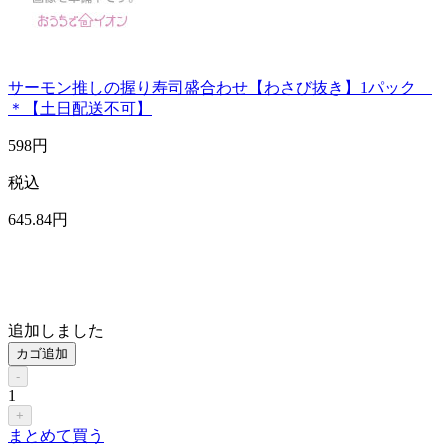
サーモン推しの握り寿司盛合わせ【わさび抜き】1パック
＊【土日配送不可】
598
円
税込
645
.84
円
追加しました
カゴ追加
-
1
+
まとめて買う