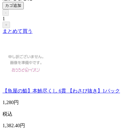
カゴ追加
-
1
+
まとめて買う
【魚屋の鮨】本鮪尽くし 6貫 【わさび抜き】1パック
1,280
円
税込
1,382
.40
円