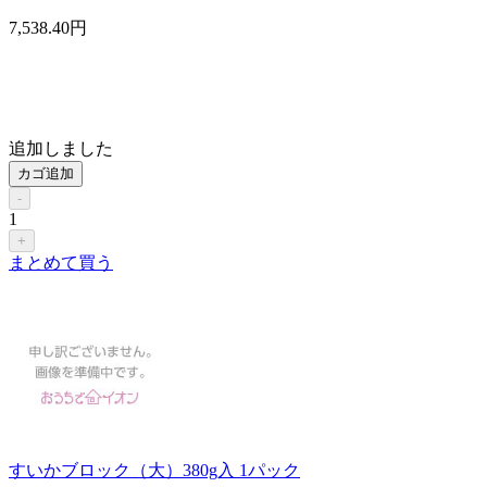
7,538
.40
円
追加しました
カゴ追加
-
1
+
まとめて買う
すいかブロック（大）380g入 1パック