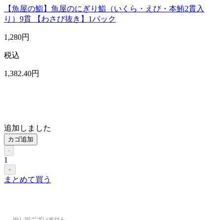
【魚屋の鮨】魚屋のにぎり鮨（いくら・えび・本鮪2貫入
り）9貫 【わさび抜き】1パック
1,280
円
税込
1,382
.40
円
追加しました
カゴ追加
-
1
+
まとめて買う