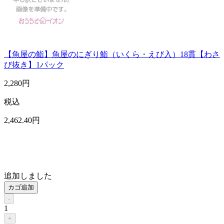
【魚屋の鮨】魚屋のにぎり鮨（いくら・えび入）18貫【わさ
び抜き】1パック
2,280
円
税込
2,462
.40
円
追加しました
カゴ追加
-
1
+