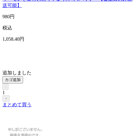
送可能】
980
円
税込
1,058
.40
円
追加しました
カゴ追加
-
1
+
まとめて買う