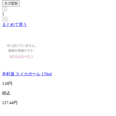
カゴ追加
-
1
+
まとめて買う
井村屋 スイカボール 170ml
118
円
税込
127
.44
円