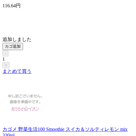
116
.64
円
追加しました
カゴ追加
-
1
+
まとめて買う
カゴメ 野菜生活100 Smoothie スイカ＆ソルティレモン mix
330ml