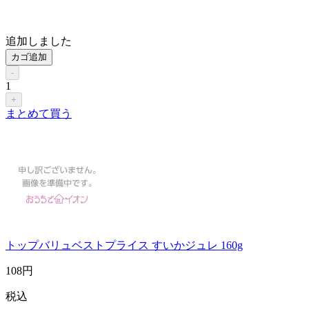
追加しました
カゴ追加
-
1
+
まとめて買う
トップバリュベストプライス すいかジュレ 160g
108
円
税込