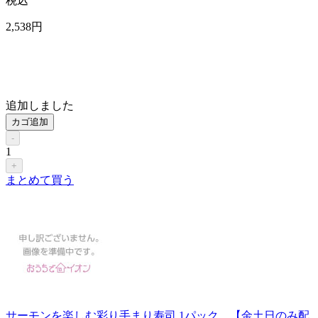
税込
2,538
円
追加しました
カゴ追加
-
1
+
まとめて買う
サーモンを楽しむ彩り手まり寿司 1パック 【金土日のみ配