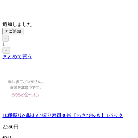
追加しました
カゴ追加
-
1
+
まとめて買う
10種握りの味わい握り寿司30貫【わさび抜き】1パック
2,350
円