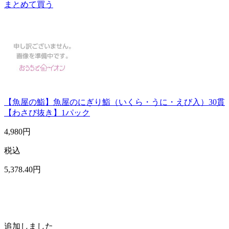
まとめて買う
【魚屋の鮨】魚屋のにぎり鮨（いくら・うに・えび入）30貫
【わさび抜き】1パック
4,980
円
税込
5,378
.40
円
追加しました