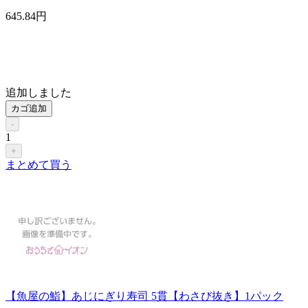
645
.84
円
追加しました
カゴ追加
-
1
+
まとめて買う
【魚屋の鮨】あじにぎり寿司 5貫【わさび抜き】1パック