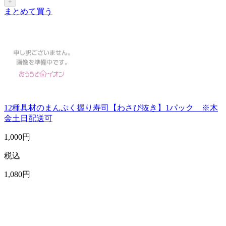
+
まとめて買う
12種具材のまんぷく握り寿司【わさび抜き】1パック ※木
金土日配送可
1,000
円
税込
1,080
円