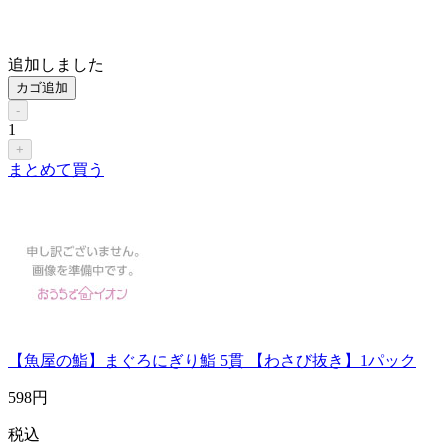
追加しました
カゴ追加
-
1
+
まとめて買う
【魚屋の鮨】まぐろにぎり鮨 5貫 【わさび抜き】1パック
598
円
税込