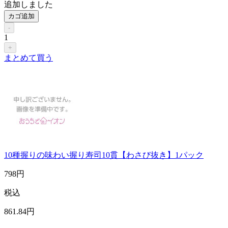
追加しました
カゴ追加
-
1
+
まとめて買う
10種握りの味わい握り寿司10貫【わさび抜き】1パック
798
円
税込
861
.84
円