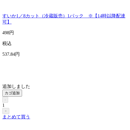
すいか1／8カット（冷蔵販売）1パック ※【14時以降配達
可】
498
円
税込
537
.84
円
追加しました
カゴ追加
-
1
+
まとめて買う