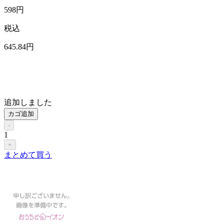
598
円
税込
645
.84
円
追加しました
カゴ追加
-
1
+
まとめて買う