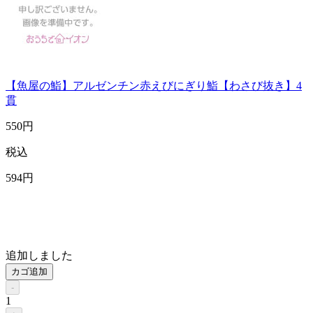
【魚屋の鮨】アルゼンチン赤えびにぎり鮨【わさび抜き】4
貫
550
円
税込
594
円
追加しました
カゴ追加
-
1