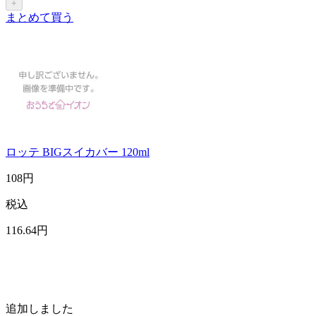
+
まとめて買う
ロッテ BIGスイカバー 120ml
108
円
税込
116
.64
円
追加しました