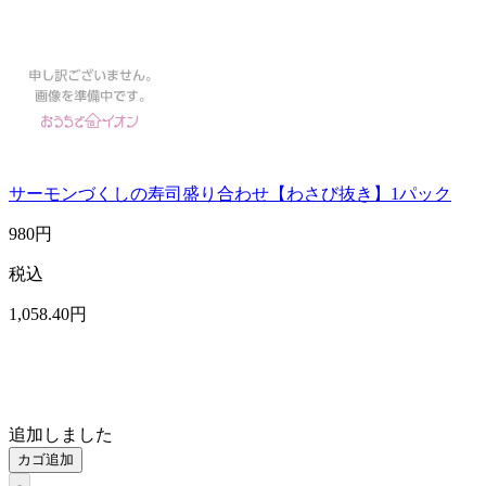
サーモンづくしの寿司盛り合わせ【わさび抜き】1パック
980
円
税込
1,058
.40
円
追加しました
カゴ追加
-