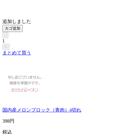
追加しました
カゴ追加
-
1
+
まとめて買う
国内産メロンブロック（青肉）4切れ
398
円
税込