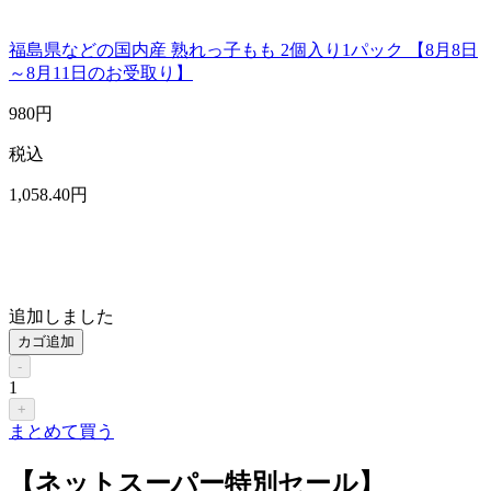
福島県などの国内産 熟れっ子もも 2個入り1パック 【8月8日
～8月11日のお受取り】
980
円
税込
1,058
.40
円
追加しました
カゴ追加
-
1
+
まとめて買う
【ネットスーパー特別セール】