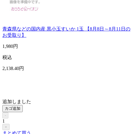
青森県などの国内産 黒小玉すいか 1玉 【8月8日～8月11日の
お受取り】
1,980
円
税込
2,138
.40
円
追加しました
カゴ追加
-
1
+
まとめて買う