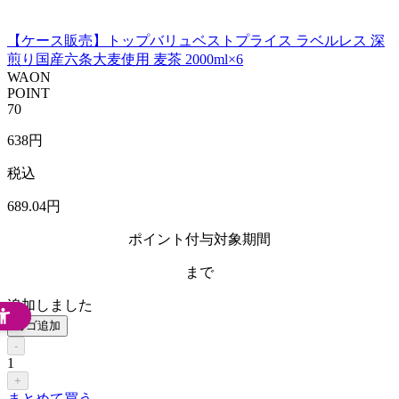
【ケース販売】トップバリュベストプライス ラベルレス 深
煎り国産六条大麦使用 麦茶 2000ml×6
WAON
POINT
70
638
円
税込
689
.04
円
ポイント付与対象期間
まで
追加しました
カゴ追加
-
1
+
まとめて買う