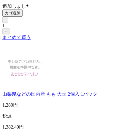
追加しました
カゴ追加
-
1
+
まとめて買う
山梨県などの国内産 もも 大玉 2個入 1パック
1,280
円
税込
1,382
.40
円