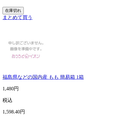
在庫切れ
まとめて買う
福島県などの国内産 もも 簡易箱 1箱
1,480
円
税込
1,598
.40
円