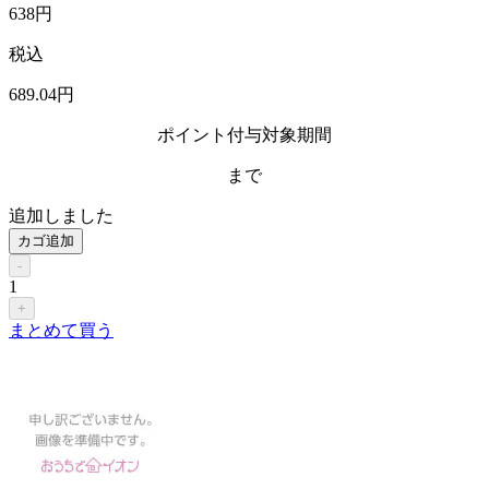
638
円
税込
689
.04
円
ポイント付与対象期間
まで
追加しました
カゴ追加
-
1
+
まとめて買う