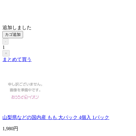
追加しました
カゴ追加
-
1
+
まとめて買う
山梨県などの国内産 もも 大パック 4個入 1パック
1,980
円