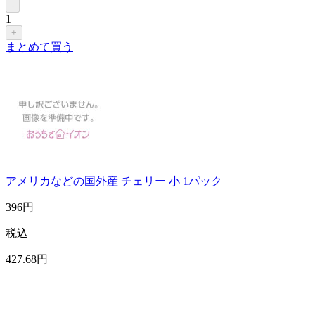
-
1
+
まとめて買う
アメリカなどの国外産 チェリー 小 1パック
396
円
税込
427
.68
円