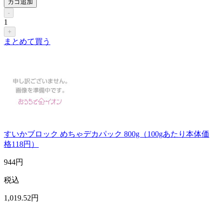
カゴ追加
-
1
+
まとめて買う
すいかブロック めちゃデカパック 800g（100gあたり本体価
格118円）
944
円
税込
1,019
.52
円