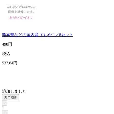
熊本県などの国内産 すいか 1／8カット
498
円
税込
537
.84
円
追加しました
カゴ追加
-
1
+