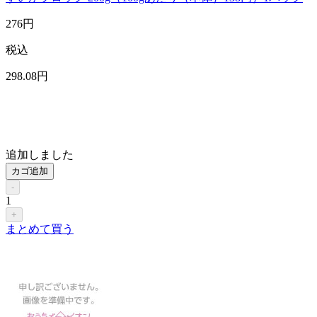
276
円
税込
298
.08
円
追加しました
カゴ追加
-
1
+
まとめて買う