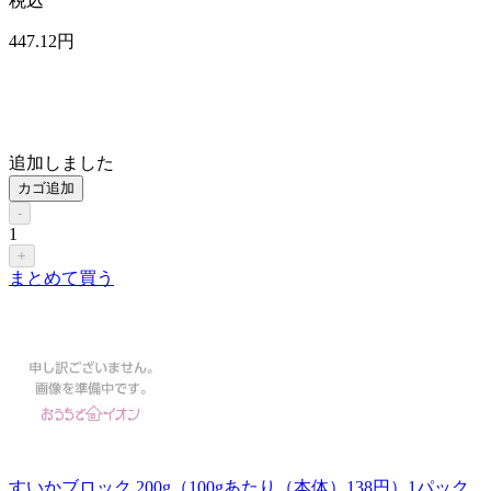
税込
447
.12
円
追加しました
カゴ追加
-
1
+
まとめて買う
すいかブロック 200g（100gあたり（本体）138円）1パック