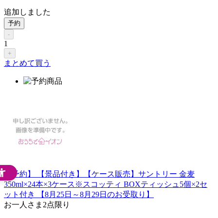
追加しました
予約
-
1
+
まとめて買う
【予約】 【景品付き】【ケース販売】サントリー 金麦
350ml×24本×3ケース※スコッティ BOXティッシュ5個×2セ
ット付き 【8月25日～8月29日のお受取り】
お一人さま
2点限り