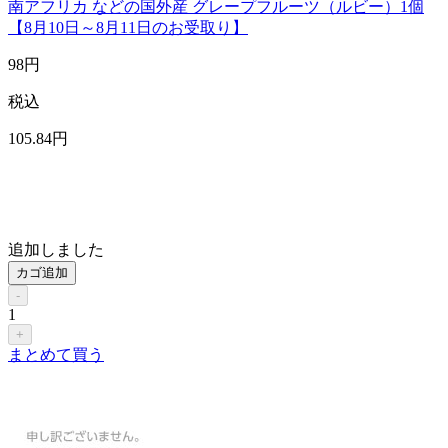
南アフリカ などの国外産 グレープフルーツ（ルビー）1個
【8月10日～8月11日のお受取り】
98
円
税込
105
.84
円
追加しました
カゴ追加
-
1
+
まとめて買う