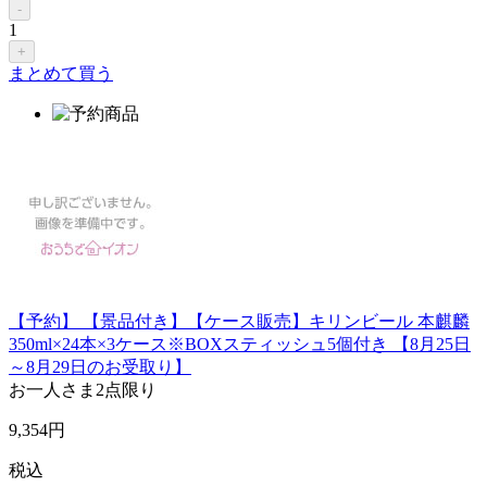
-
1
+
まとめて買う
【予約】 【景品付き】【ケース販売】キリンビール 本麒麟
350ml×24本×3ケース※BOXスティッシュ5個付き 【8月25日
～8月29日のお受取り】
お一人さま
2点限り
9,354
円
税込