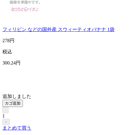
フィリピン などの国外産 スウィーティオバナナ 1袋
278
円
税込
300
.24
円
追加しました
カゴ追加
-
1
+
まとめて買う