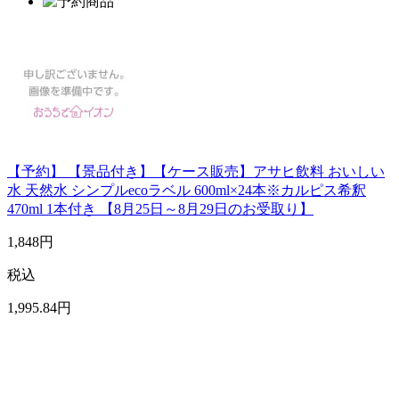
【予約】 【景品付き】【ケース販売】アサヒ飲料 おいしい
水 天然水 シンプルecoラベル 600ml×24本※カルピス希釈
470ml 1本付き 【8月25日～8月29日のお受取り】
1,848
円
税込
1,995
.84
円