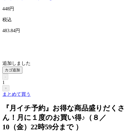
448
円
税込
483
.84
円
追加しました
カゴ追加
-
1
+
まとめて買う
『月イチ予約』お得な商品盛りだくさ
ん！月に１度のお買い得♪（８／
10（金）22時59分まで ）