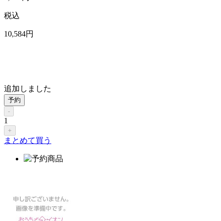
税込
10,584
円
追加しました
予約
-
1
+
まとめて買う