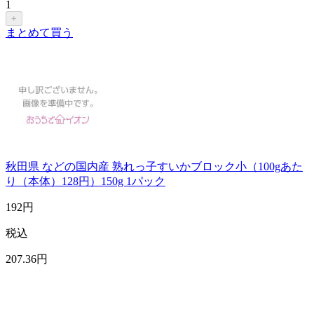
1
+
まとめて買う
秋田県 などの国内産 熟れっ子すいかブロック小（100gあた
り（本体）128円）150g 1パック
192
円
税込
207
.36
円