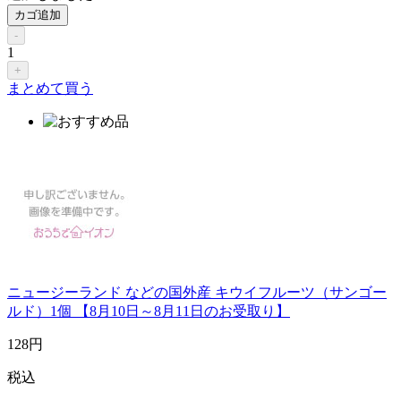
カゴ追加
-
1
+
まとめて買う
ニュージーランド などの国外産 キウイフルーツ（サンゴー
ルド）1個 【8月10日～8月11日のお受取り】
128
円
税込