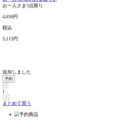
お一人さま
5点限り
4,650
円
税込
5,115
円
追加しました
予約
-
1
+
まとめて買う