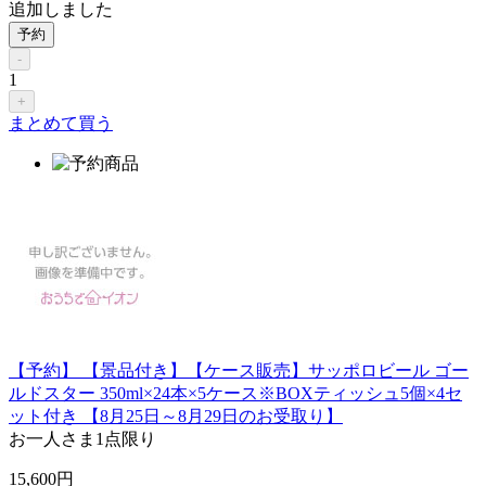
追加しました
予約
-
1
+
まとめて買う
【予約】 【景品付き】【ケース販売】サッポロビール ゴー
ルドスター 350ml×24本×5ケース※BOXティッシュ5個×4セ
ット付き 【8月25日～8月29日のお受取り】
お一人さま
1点限り
15,600
円