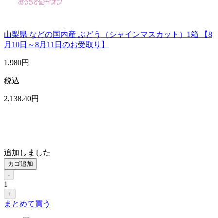
山梨県 などの国内産 ぶどう（シャインマスカット）1箱 【8
月10日～8月11日のお受取り】
1,980
円
税込
2,138
.40
円
追加しました
カゴ追加
-
1
+
まとめて買う