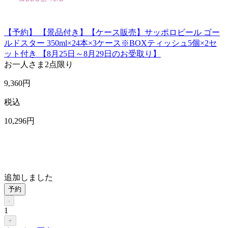
【予約】 【景品付き】【ケース販売】サッポロビール ゴー
ルドスター 350ml×24本×3ケース※BOXティッシュ5個×2セ
ット付き 【8月25日～8月29日のお受取り】
お一人さま
2点限り
9,360
円
税込
10,296
円
追加しました
予約
-
1
+