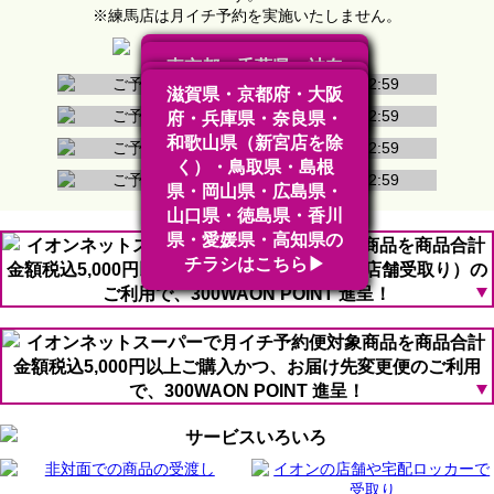
※練馬店は月イチ予約を実施いたしません。
茨城県・栃木県・埼玉
東京都・千葉県・神奈
県・群馬県・新潟県の
富山県・石川県・福井
川県・山梨県のチラシ
滋賀県・京都府・大阪
チラシはこちら▶
県・長野県・岐阜県・
はこちら▶
府・兵庫県・奈良県・
静岡県・愛知県・三重
※練馬店は月イチ予約
和歌山県（新宮店を除
県・和歌山県（新宮
を実施いたしません。
く）・鳥取県・島根
店）のチラシはこちら
県・岡山県・広島県・
▶
山口県・徳島県・香川
県・愛媛県・高知県の
チラシはこちら▶