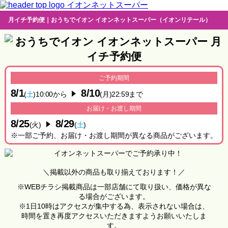
イオンネットスーパー
月イチ予約便｜おうちでイオン イオンネットスーパー（イオンリテール）
ご予約期間
8/1
8/10
(
土
)10:00から
(月)22:59まで
お届け・お渡し期間
8/25
8/29
(火)
(
土
)
一部ご予約、お届け・お渡し期間が異なる商品がございます。
＼掲載以外の商品も取り揃えております！／
※WEBチラシ掲載商品は一部店舗にて取り扱い、価格が異な
る場合がございます。
※1日10時はアクセスが集中する為、表示されない場合は、
時間を置き再度アクセスいただきますようお願いいたしま
す。