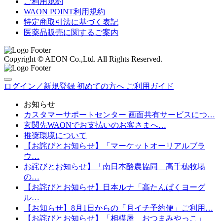
ご利用規約
WAON POINT利用規約
特定商取引法に基づく表記
医薬品販売に関するご案内
Copyright © AEON Co.,Ltd. All Rights Reserved.
ログイン／新規登録
初めての方へ
ご利用ガイド
お知らせ
カスタマーサポートセンター 画面共有サービスにつ…
玄関先WAONでお支払いのお客さまへ…
推奨環境について
【お詫びとお知らせ】「マーケットオーリアルブラ
ウ…
お詫びとお知らせ】「南日本酪農協同 高千穂牧場
の…
【お詫びとお知らせ】日本ルナ「高たんぱくヨーグ
ル…
【お知らせ】8月1日からの「月イチ予約便」ご利用…
【お詫びとお知らせ】「相模屋 おつまみやっこ」