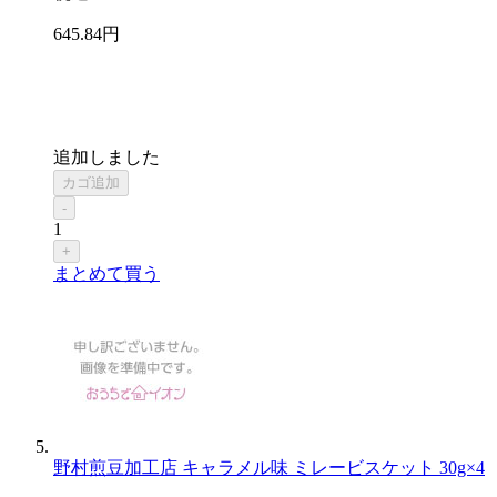
645
.84
円
追加しました
カゴ追加
-
1
+
まとめて買う
野村煎豆加工店 キャラメル味 ミレービスケット 30g×4