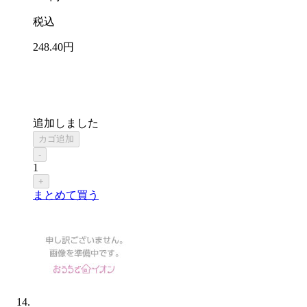
税込
248
.40
円
追加しました
カゴ追加
-
1
+
まとめて買う