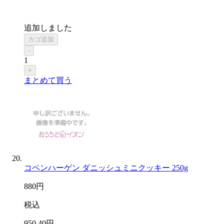
追加しました
カゴ追加
-
1
+
まとめて買う
コペンハーゲン ダニッシュミニクッキー 250g
880
円
税込
950
.40
円