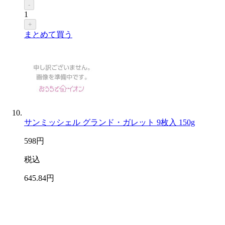
-
1
+
まとめて買う
サンミッシェル グランド・ガレット 9枚入 150g
598
円
税込
645
.84
円