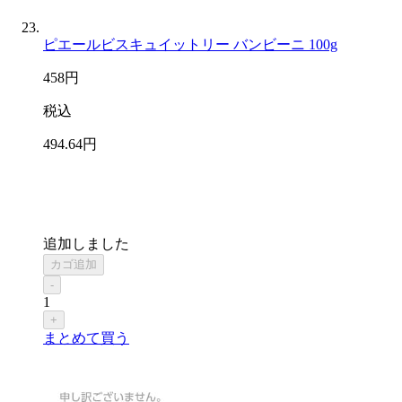
ピエールビスキュイットリー バンビーニ 100g
458
円
税込
494
.64
円
追加しました
カゴ追加
-
1
+
まとめて買う