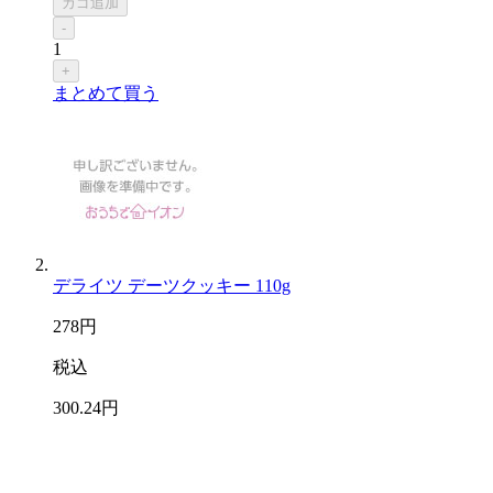
カゴ追加
-
1
+
まとめて買う
デライツ デーツクッキー 110g
278
円
税込
300
.24
円