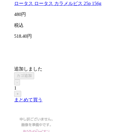
ロータス ロータス カラメルビス 25p 156g
480
円
税込
518
.40
円
追加しました
カゴ追加
-
1
+
まとめて買う