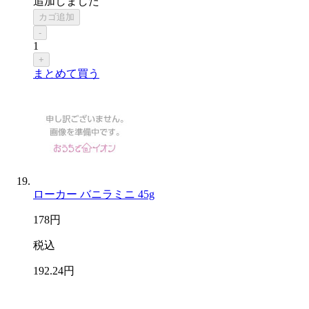
追加しました
カゴ追加
-
1
+
まとめて買う
ローカー バニラミニ 45g
178
円
税込
192
.24
円