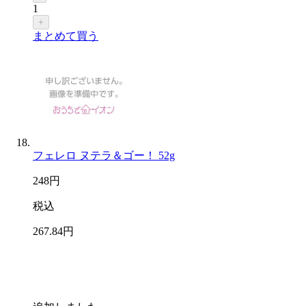
1
+
まとめて買う
フェレロ ヌテラ＆ゴー！ 52g
248
円
税込
267
.84
円