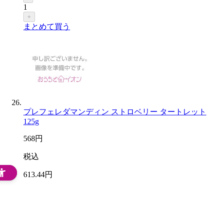
1
+
まとめて買う
プレフェレダマンディン ストロベリー タートレット
125g
568
円
税込
613
.44
円