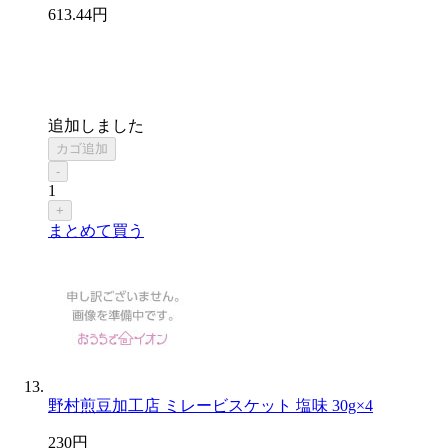
613
.44
円
追加しました
カゴ追加
-
1
+
まとめて買う
野村煎豆加工店 ミレービスケット 塩味 30g×4
230
円