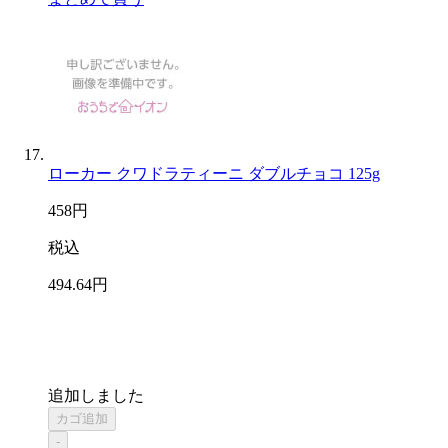
ローカー クワドラティーニ ダブルチョコ 125g
458
円
税込
494
.64
円
追加しました
カゴ追加
-