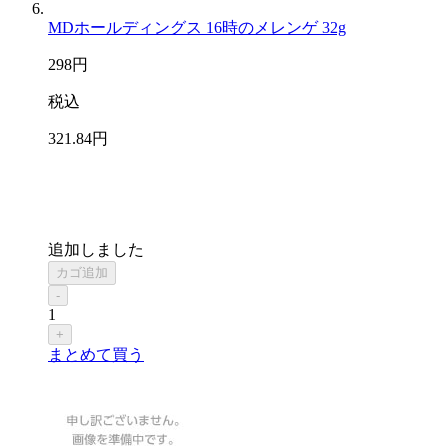
MDホールディングス 16時のメレンゲ 32g
298
円
税込
321
.84
円
追加しました
カゴ追加
-
1
+
まとめて買う