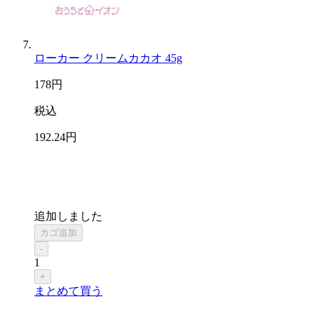
ローカー クリームカカオ 45g
178
円
税込
192
.24
円
追加しました
カゴ追加
-
1
+
まとめて買う