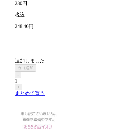
230
円
税込
248
.40
円
追加しました
カゴ追加
-
1
+
まとめて買う