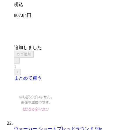
税込
807
.84
円
追加しました
カゴ追加
-
1
+
まとめて買う
ウォーカー ショートブレッドラウンド 99g