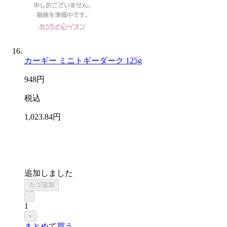
カーギー ミニトギーダーク 125g
948
円
税込
1,023
.84
円
追加しました
カゴ追加
-
1
+
まとめて買う