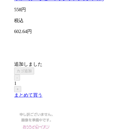
558
円
税込
602
.64
円
追加しました
カゴ追加
-
1
+
まとめて買う