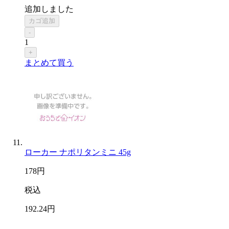
追加しました
カゴ追加
-
1
+
まとめて買う
ローカー ナポリタンミニ 45g
178
円
税込
192
.24
円