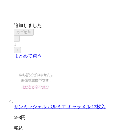
追加しました
カゴ追加
-
1
+
まとめて買う
サンミッシェル パルミエ キャラメル 12枚入
598
円
税込