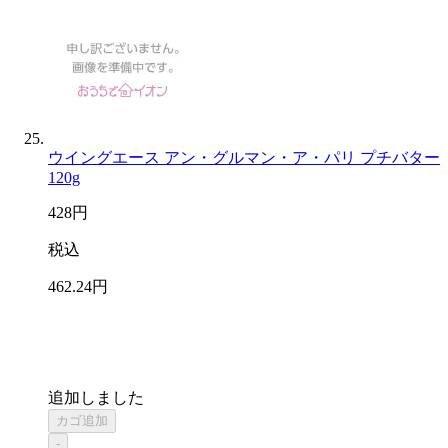
ウイングエース アン・グルマン・ア・パリ プチバター
120g
428
円
税込
462
.24
円
追加しました
カゴ追加
-